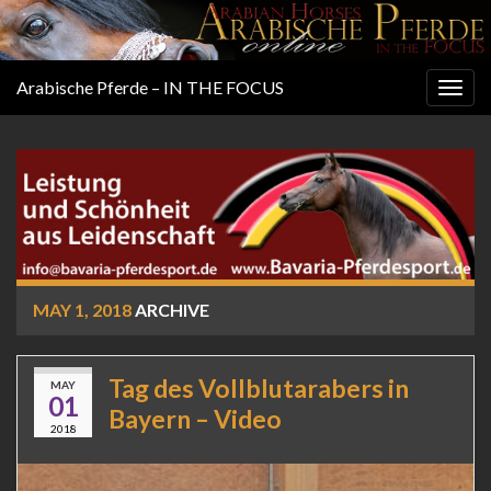
Arabische Pferde – IN THE FOCUS
Togg
navig
MAY 1, 2018
ARCHIVE
Tag des Vollblutarabers in
MAY
01
Bayern – Video
2018