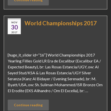
World Championships 2017
NOV
30
2017
[huge_it_slider id=”16″] World Championships 2017
Yearling Fillies Gold LR Era de Excalibur (Excalibur EA /
Expected Beauty), br: Las Rosas Estancia/UGY, ow: Al
Sayed Stud/KSA & Las Rosas Estancia/UGY Silver
Seranza (Kanz Al Bidayer / Evening Serenade), br: M.
Byatt/USA, ow: Sh. Suliman Mohammed/ISR Bronze Om
El Erodite (EKS Alihandro / Om El Excella), br: …
Continue reading