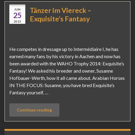
Tänzer im Viereck –
JUN
25
Exquisite’s Fantasy
2015
He competes in dressage up to Intermédiaire I, he has
earned many fans by his victory in Aachen and now has
been awarded with the WAHO Trophy 2014: Exquisite’s
Fantasy! We asked his breeder and owner, Susanne
Hofbauer-Werth, how it all came about. Arabian Horses
IN THE FOCUS: Susanne, you have bred Exquisite’s
Fantasy yourself. …
Continue reading