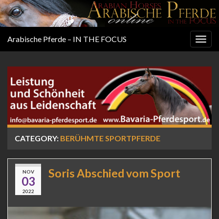
Arabische Pferde – IN THE FOCUS
Togg
navig
CATEGORY:
BERÜHMTE SPORTPFERDE
Soris Abschied vom Sport
NOV
03
2022