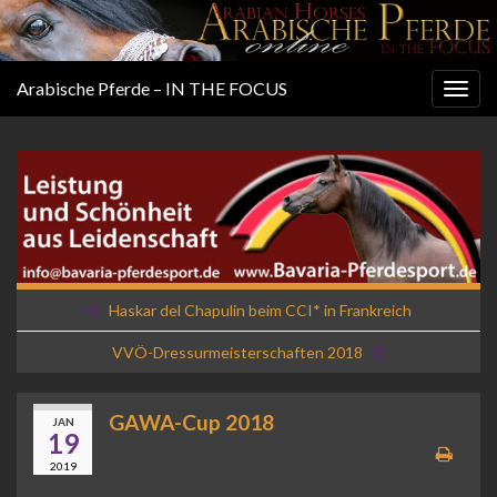
Arabische Pferde – IN THE FOCUS
Togg
navig
Haskar del Chapulin beim CCI* in Frankreich
VVÖ-Dressurmeisterschaften 2018
GAWA-Cup 2018
JAN
19
2019