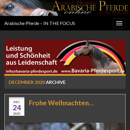
Arabische Pferde – IN THE FOCUS
Togg
navig
DECEMBER 2020
ARCHIVE
Frohe Weihnachten…
DEC
24
2020