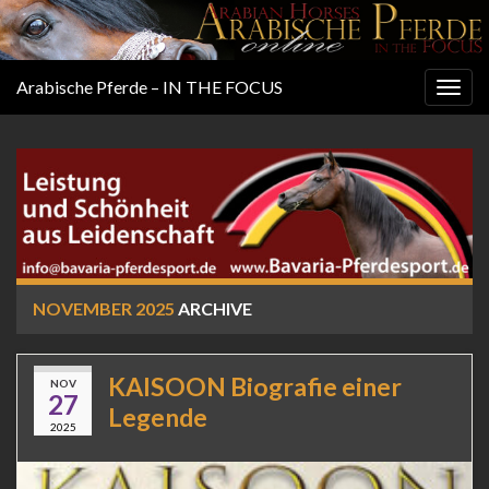
Arabische Pferde – IN THE FOCUS
Togg
navig
NOVEMBER 2025
ARCHIVE
KAISOON Biografie einer
NOV
27
Legende
2025