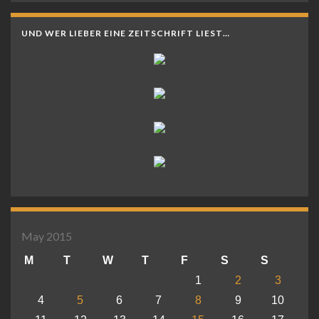
UND WER LIEBER EINE ZEITSCHRIFT LIEST…
May 2015
M
T
W
T
F
S
S
1
2
3
4
5
6
7
8
9
10