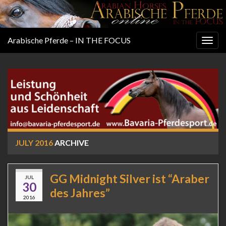
Arabische Pferde – IN THE FOCUS
Togg
navig
JULY 2016
ARCHIVE
GG Midnight Silver ist “Araber
JUL
30
des Jahres”
2016