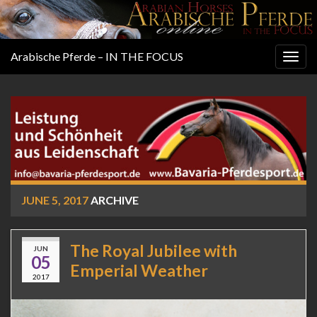
Arabische Pferde – IN THE FOCUS
Togg
navig
JUNE 5, 2017
ARCHIVE
The Royal Jubilee with
JUN
05
Emperial Weather
2017