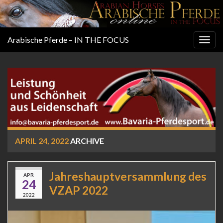
Arabische Pferde – IN THE FOCUS
Togg
navig
APRIL 24, 2022
ARCHIVE
Jahreshauptversammlung des
APR
24
VZAP 2022
2022