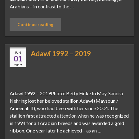
Arabians – in contrast to the …
Continue reading
Adawi 1992 – 2019
JUN
01
2019
Adawi 1992 – 2019Photo: Betty Finke In May, Sandra
Nehring lost her beloved stallion Adawi (Maysoun /
Ameenah II), who had been with her since 2004. The
stallion first attracted attention when he was recognized
in 1994 for all Arabian breeds and was awarded a gold
ribbon. One year later he achieved – as an …