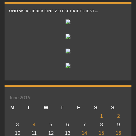
UND WER LIEBER EINE ZEITSCHRIFT LIEST…
June 2019
M
T
W
T
F
S
S
1
2
3
4
5
6
7
8
9
10
11
12
13
14
15
16